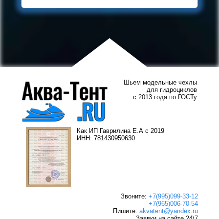
Шьем модельные чехлы
для гидроциклов
с 2013 года по ГОСТу
Как ИП Гаврилина Е.А с 2019
ИНН: 781430950630
Звоните:
+7(995)099-33-12
+7(965)006-70-54
Пишите:
akvatent@yandex.ru
Заявки на сайте 24\7