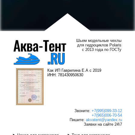
Шьем модельные чехлы
для гидроциклов Polaris
с 2013 года по ГОСТу
Как ИП Гаврилина Е.А с 2019
ИНН: 781430950630
Звоните:
+7(995)099-33-12
+7(965)006-70-54
Пишите:
akvatent@yandex.ru
Заявки на сайте 24\7