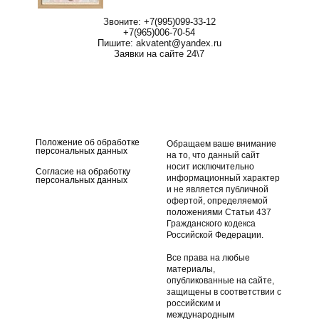
Звоните: +7(995)099-33-12
+7(965)006-70-54
Пишите: akvatent@yandex.ru
Заявки на сайте 24\7
чехол для лодки ПВХ
Носовой чехол для лодки
ПВХ
Стояночный чехол для
Транспортировочный
лодки ПВХ
чехол для лодки ПВХ
Положение об обработке
Обращаем ваше внимание
персональных данных
на то, что данный сайт
носит исключительно
Согласие на обработку
информационный характер
персональных данных
и не является публичной
офертой, определяемой
положениями Статьи 437
Гражданского кодекса
Российской Федерации.
Все права на любые
материалы,
опубликованные на сайте,
защищены в соответствии с
российским и
международным