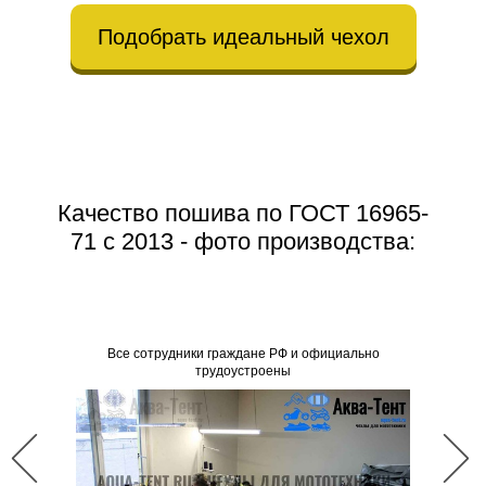
Подобрать идеальный чехол
Качество пошива по ГОСТ 16965-
71 с 2013 - фото производства:
Все со
Все сотрудники граждане РФ и официально
трудоустроены