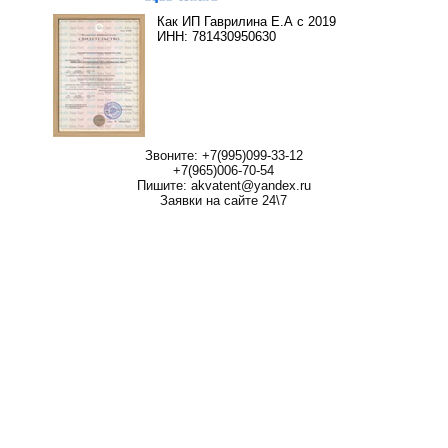
Как ИП Гаврилина Е.А с 2019
ИНН: 781430950630
Звоните: +7(995)099-33-12
+7(965)006-70-54
Пишите: akvatent@yandex.ru
Заявки на сайте 24\7
Чехол для лодочного
Чехол для мотора Mercury
мотора Mercury
Чехол для плм Mercury
Сумка для лодочного
мотора Mercury
Сумка для мотора Mercury
Сумка для плм Mercury
Чехол на колпак
Чехол на колпак мотора
лодочного мотора Mercury
Mercury
Чехол на колпак Mercury
Чехол на капот лодочного
мотора Mercury
Чехол на голову
лодочного мотора Mercury