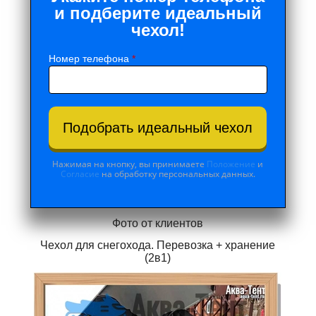
и подберите идеальный
чехол!
Номер телефона
*
Подобрать идеальный чехол
Нажимая на кнопку, вы принимаете
Положение
и
Согласие
на обработку персональных данных.
Фото от клиентов
Чехол для снегохода. Перевозка + хранение
(2в1)