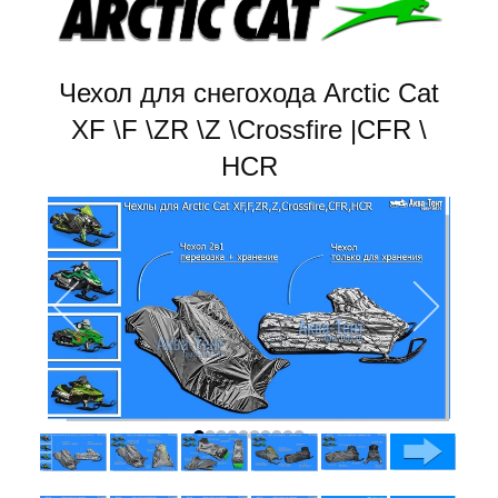
Чехол для снегохода Arctic Cat
XF \F \ZR \Z \Crossfire |CFR \
HCR