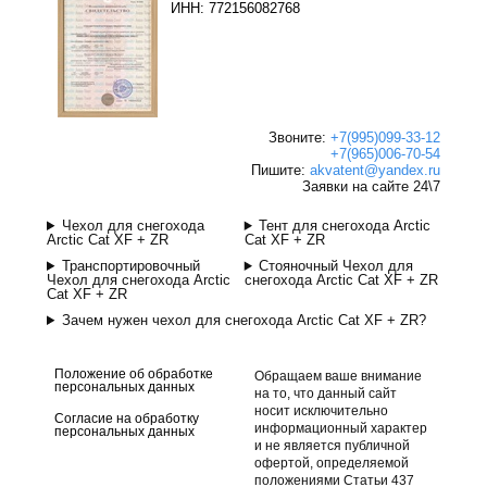
ИНН: 772156082768
Звоните:
+7(995)099-33-12
+7(965)006-70-54
Пишите:
akvatent@yandex.ru
Заявки на сайте 24\7
Чехол для снегохода
Тент для снегохода Arctic
Arctic Cat XF + ZR
Cat XF + ZR
Транспортировочный
Стояночный Чехол для
Чехол для снегохода Arctic
снегохода Arctic Cat XF + ZR
Cat XF + ZR
Зачем нужен чехол для снегохода Arctic Cat XF + ZR?
Положение об обработке
Обращаем ваше внимание
персональных данных
на то, что данный сайт
носит исключительно
Согласие на обработку
информационный характер
персональных данных
и не является публичной
офертой, определяемой
положениями Статьи 437