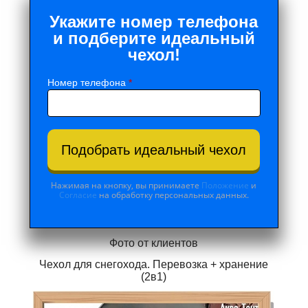
Укажите номер телефона
и подберите идеальный
чехол!
Номер телефона
*
Подобрать идеальный чехол
Нажимая на кнопку, вы принимаете
Положение
и
Согласие
на обработку персональных данных.
Фото от клиентов
Чехол для снегохода. Перевозка + хранение
(2в1)