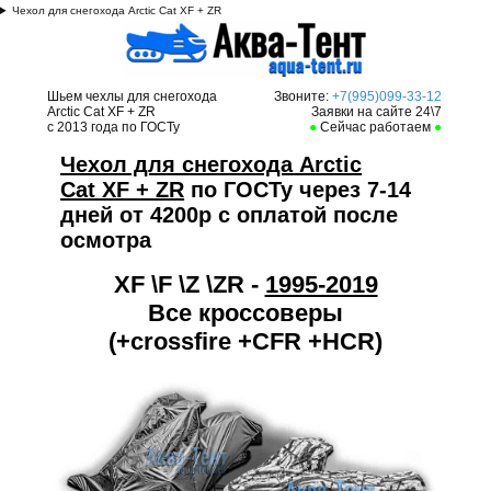
Чехол для снегохода Arctic Cat XF + ZR
Шьем чехлы для снегохода
Звоните:
+7(995)099-33-12
Arctic Cat XF + ZR
Заявки на сайте 24\7
с 2013 года по ГОСТу
●
Сейчас работаем
●
Чехол для снегохода Arctic
Cat XF + ZR
по ГОСТу через 7-14
дней от 4200р с оплатой после
осмотра
XF \F \Z \ZR -
1995-2019
Все кроссоверы
(+crossfire +CFR +HCR)