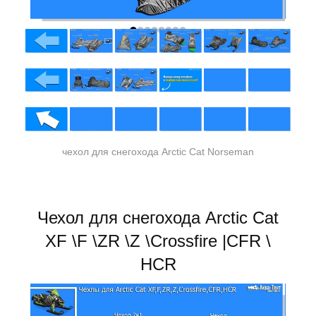
чехол для снегохода Arctic Cat Norseman
Чехол для снегохода Arctic Cat
XF \F \ZR \Z \Crossfire |CFR \
HCR