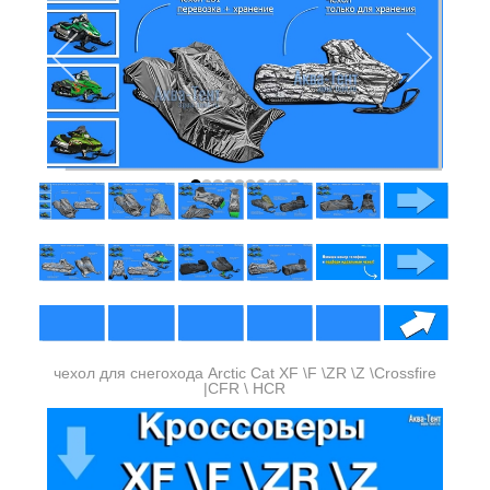
чехол для снегохода Arctic Cat XF \F \ZR \Z \Crossfire
|CFR \ HCR