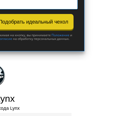
Подобрать идеальный чехол
жимая на кнопку, вы принимаете
Положение
и
огласие
на обработку персональных данных.
Lynx
хода Lynx