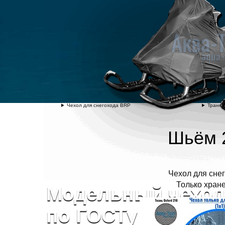
Чехол для снегохода BRP
Трансп
Шьём 2
Чехол для сне
Только хране
Модельный
чехол
по ГОСТу через 7-