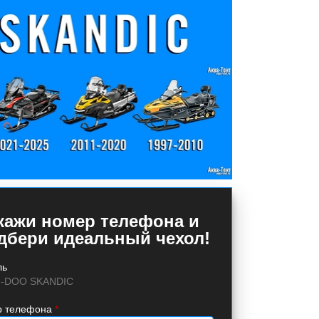
кажи номер телефона и
дбери идеальный чехол!
ль
I-DOO SKANDIC
 телефона
*