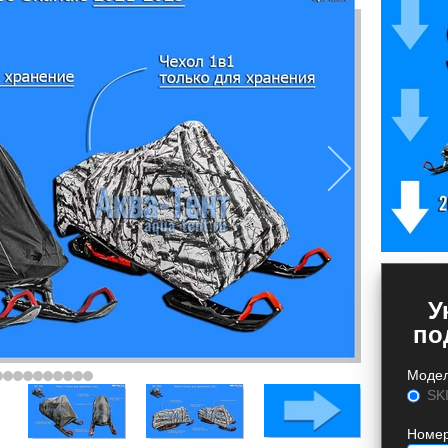
У
по
Моде
SK
Номер