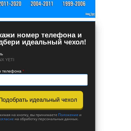
кажи номер телефона и
дбери идеальный чехол!
ль
NX YETI
 телефона
*
Подобрать идеальный чехол
жимая на кнопку, вы принимаете
Положение
и
огласие
на обработку персональных данных.