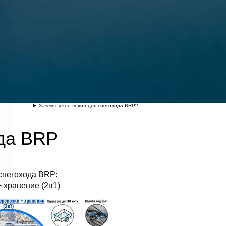
Зачем нужен чехол для снегохода BRP?
ода BRP
снегохода
BRP
:
 хранение (2в1)