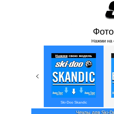
Делаем с 2013 года
по ГОСТу 16965-71
Звоните:
+7(995)099-33-12
Заявки на сайте 24\7
●
Сейчас работаем
●
Фото
Нажми на 
Ski-Doo Skandic