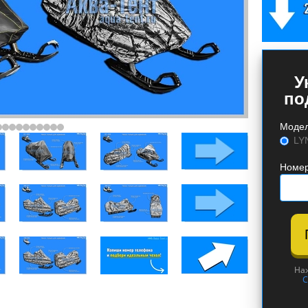
У
по
Моде
LY
Номер
На
С