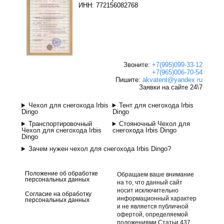
ИНН: 772156082768
Звоните:
+7(995)099-33-12
+7(965)006-70-54
Пишите:
akvatent@yandex.ru
Заявки на сайте 24\7
Чехол для снегохода Irbis
Тент для снегохода Irbis
Dingo
Dingo
Транспортировочный
Стояночный Чехол для
Чехол для снегохода Irbis
снегохода Irbis Dingo
Dingo
Зачем нужен чехол для снегохода Irbis Dingo?
Положение об обработке
Обращаем ваше внимание
персональных данных
на то, что данный сайт
носит исключительно
Согласие на обработку
информационный характер
персональных данных
и не является публичной
офертой, определяемой
положениями Статьи 437