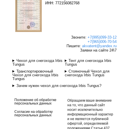
ИНН: 772156082768
Звоните:
+7(995)099-33-12
+7(965)006-70-54
Пишите:
akvatent@yandex.ru
Заявки на сайте 24\7
Чехол для снегохода Irbis
Тент для снегохода Irbis
Tungus
Tungus
Транспортировочный
Стояночный Чехол для
Чехол для снегохода Irbis
снегохода Irbis Tungus
Tungus
Зачем нужен чехол для снегохода Irbis Tungus?
Положение об обработке
Обращаем ваше внимание
персональных данных
на то, что данный сайт
носит исключительно
Согласие на обработку
информационный характер
персональных данных
и не является публичной
офертой, определяемой
положениями Статьи 437