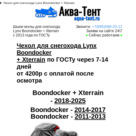
Чехол для снегохода Lynx Boondocker + Xterrain
Шьем чехлы для снегохода
Звоните:
+7(995)099-33-12
Lynx Boondocker + Xterrain
Заявки на сайте 24\7
с 2013 года по ГОСТу
●
Сейчас работаем
●
Чехол для снегохода Lynx
Boondocker
+ Xterrain
по ГОСТу через 7-14
дней
от 4200р с оплатой после
осмотра
Boondocker + Xterrain
-
2018-2025
Boondocker -
2014-2017
Boondocker -
2011-2013