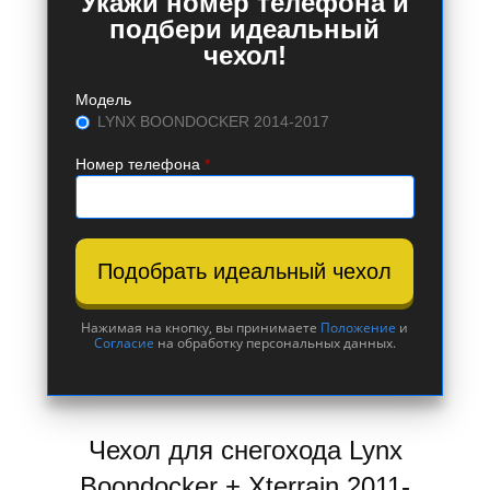
Укажи номер телефона и
подбери идеальный
чехол!
Модель
LYNX BOONDOCKER 2014-2017
Номер телефона
*
Подобрать идеальный чехол
Нажимая на кнопку, вы принимаете
Положение
и
Согласие
на обработку персональных данных.
Чехол для снегохода Lynx
Boondocker + Xterrain 2011-