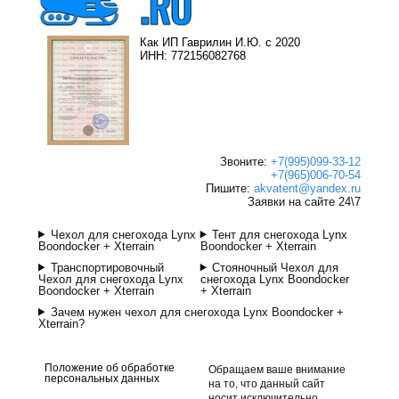
Как ИП Гаврилин И.Ю. с 2020
ИНН: 772156082768
Звоните:
+7(995)099-33-12
+7(965)006-70-54
Пишите:
akvatent@yandex.ru
Заявки на сайте 24\7
Чехол для снегохода Lynx
Тент для снегохода Lynx
Boondocker + Xterrain
Boondocker + Xterrain
Транспортировочный
Стояночный Чехол для
Чехол для снегохода Lynx
снегохода Lynx Boondocker
Boondocker + Xterrain
+ Xterrain
Зачем нужен чехол для снегохода Lynx Boondocker +
Xterrain?
Положение об обработке
Обращаем ваше внимание
персональных данных
на то, что данный сайт
носит исключительно