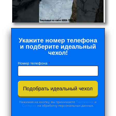
Укажите номер телефона
и подберите идеальный
чехол!
Номер телефона
*
Подобрать идеальный чехол
Нажимая на кнопку, вы принимаете
Положение
и
Согласие
на обработку персональных данных.