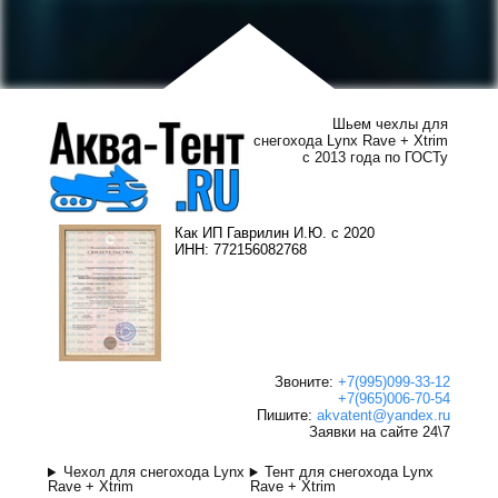
Шьем чехлы для
снегохода Lynx Rave + Xtrim
с 2013 года по ГОСТу
Как ИП Гаврилин И.Ю. с 2020
ИНН: 772156082768
Звоните:
+7(995)099-33-12
+7(965)006-70-54
Пишите:
akvatent@yandex.ru
Заявки на сайте 24\7
Чехол для снегохода Lynx
Тент для снегохода Lynx
Rave + Xtrim
Rave + Xtrim