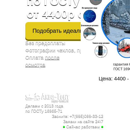
по ГОСТу через 7-
от 4400р с оплато
Подобрать идеальный чехол
Без предоплаты
Фотографии чехлов, производства, от кли
Оплата
после
осмотра
гарантия 
ГОСТ 169
Цена: 4400 -
Делаем с 2013 года
по ГОСТу 16965-71
Звоните:
+7(995)099-33-12
Заявки на сайте 24\7
●
Сейчас работаем
●