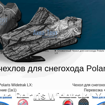
ортировочный Чехол для снегохода Polaris
Стояночный Чехол для снегохода Polaris 
LX
LX
чехлов для снегохода
Pola
olaris Widetrak LX:
Чехол для снегоход
ние (1в1)
Перевозка +
да Polaris Widetrak LX