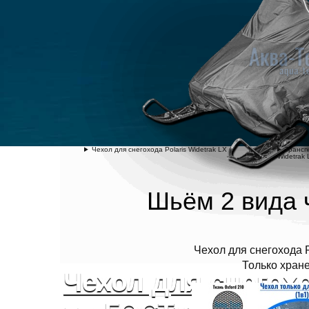
Чехол для снегохода Polaris Widetrak LX
Трансп
Widetrak 
Шьём 2 вида 
Чехол для снегохода P
Только хране
Чехол для снегохо