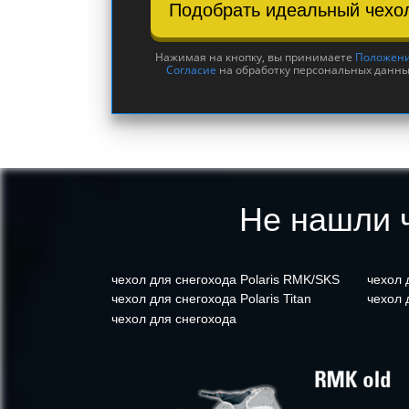
Подобрать идеальный чехо
Нажимая на кнопку, вы принимаете
Положен
Согласие
на обработку персональных данны
Не нашли ч
чехол для снегохода Polaris RMK/SKS
чехол 
чехол для снегохода Polaris Titan
чехол 
чехол для снегохода