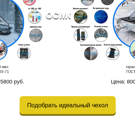
14 дней
й после осмотра
ентов
6 мес.
гаран
65-71
ГОСТ
 5800 руб.
Цена: 800
Подобрать идеальный чехол