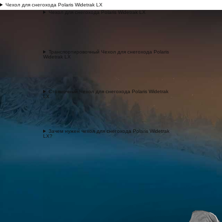
Чехол для снегохода Polaris Widetrak LX
Чехол для снегохода Polaris Widetrak LX
Транспортировочный Чехол для снегохода Polaris
Widetrak LX
Стояночный Чехол для снегохода Polaris Widetrak
LX
Зачем нужен чехол для снегохода Polaris Widetrak
LX?