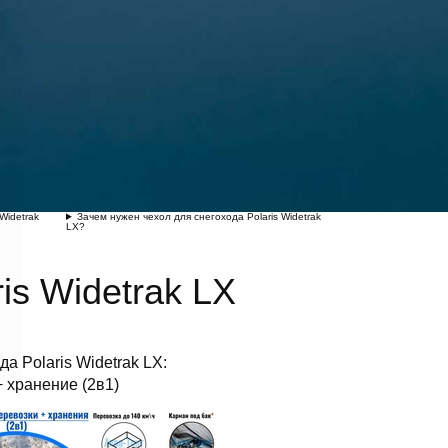
Widetrak
Зачем нужен чехол для снегохода Polaris Widetrak
LX?
ris Widetrak LX
а Polaris Widetrak LX:
 хранение (2в1)