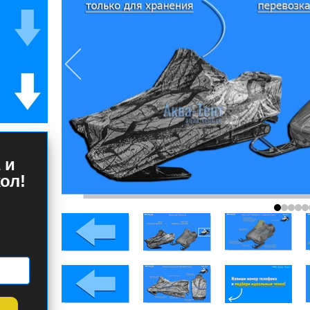
 и
ол!