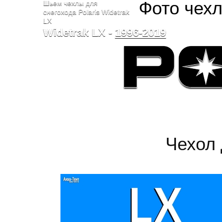
Фото чехл
Шьем чехлы для
снегохода Polaris Widetrak
LX
Widetrak LX -
1996-2019
Чехол 