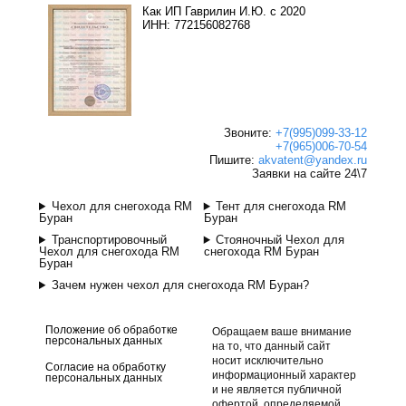
Как ИП Гаврилин И.Ю. с 2020
ИНН: 772156082768
Звоните:
+7(995)099-33-12
+7(965)006-70-54
Пишите:
akvatent@yandex.ru
Заявки на сайте 24\7
Чехол для снегохода RM
Тент для снегохода RM
Буран
Буран
Транспортировочный
Стояночный Чехол для
Чехол для снегохода RM
снегохода RM Буран
Буран
Зачем нужен чехол для снегохода RM Буран?
Положение об обработке
Обращаем ваше внимание
персональных данных
на то, что данный сайт
носит исключительно
Согласие на обработку
информационный характер
персональных данных
и не является публичной
офертой, определяемой