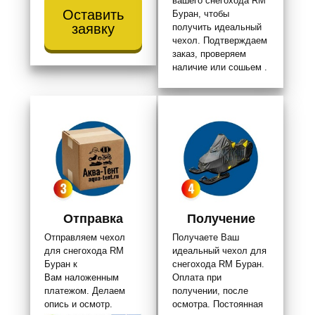
вашего снегохода RM
Оставить
Буран, чтобы
заявку
получить идеальный
чехол. Подтверждаем
заказ, проверяем
наличие или сошьем .
Отправка
Получение
Отправляем чехол
Получаете Ваш
для снегохода RM
идеальный чехол для
Буран к
снегохода RM Буран.
Вам наложенным
Оплата при
платежом. Делаем
получении, после
опись и осмотр.
осмотра. Постоянная