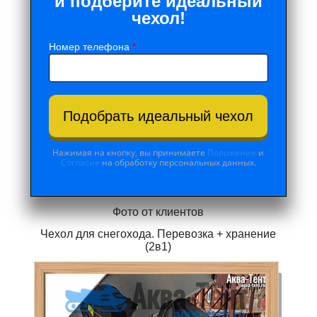
и подберите идеальный
чехол!
Номер телефона
*
Подобрать идеальный чехол
Нажимая на кнопку, вы принимаете
Положение
и
Согласие
на обработку персональных данных.
Фото от клиентов
Чехол для снегохода. Перевозка + хранение
(2в1)