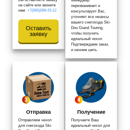
Менеджер
на сайте или звоните
перезванивает и
нам:
+7(995)099-33-12
консультирует Вас,
уточняет все нюансы
вашего снегохода Ski-
Оставить
Doo Grand Touring,
заявку
чтобы получить
идеальный чехол.
Подтверждаем заказ,
и начнем шить.
Отправка
Получение
Отправляем чехол
Получаете Ваш
для снегохода Ski-
идеальный чехол для