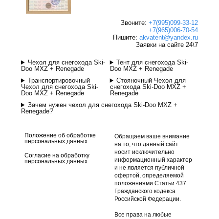
Звоните:
+7(995)099-33-12
+7(965)006-70-54
Пишите:
akvatent@yandex.ru
Заявки на сайте 24\7
Чехол для снегохода Ski-
Тент для снегохода Ski-
Doo MXZ + Renegade
Doo MXZ + Renegade
Транспортировочный
Стояночный Чехол для
Чехол для снегохода Ski-
снегохода Ski-Doo MXZ +
Doo MXZ + Renegade
Renegade
Зачем нужен чехол для снегохода Ski-Doo MXZ +
Renegade?
Положение об обработке
Обращаем ваше внимание
персональных данных
на то, что данный сайт
носит исключительно
Согласие на обработку
информационный характер
персональных данных
и не является публичной
офертой, определяемой
положениями Статьи 437
Гражданского кодекса
Российской Федерации.
Все права на любые