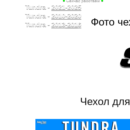
●
Сейчас работаем
●
Tundra -
2021-2025
Tundra -
2010-2020
Фото че
Tundra -
2013
-201
6
Чехол для