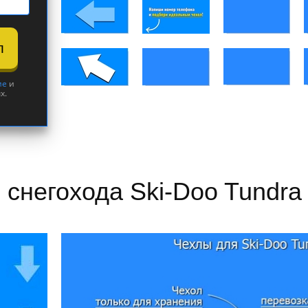
л
ие
и
х.
 снегохода Ski-Doo Tundra