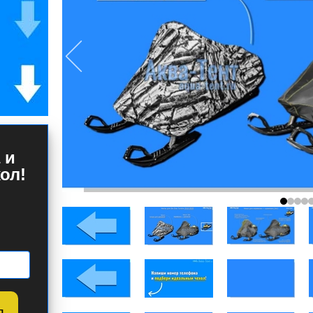
 и
ол!
л