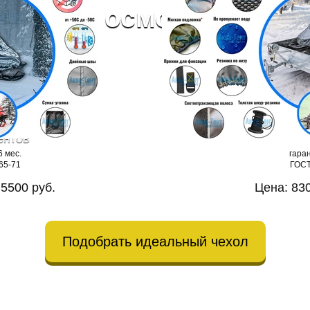
й после осмотра
ентов
6 мес.
гаран
65-71
ГОСТ
 5500 руб.
Цена: 830
Подобрать идеальный чехол