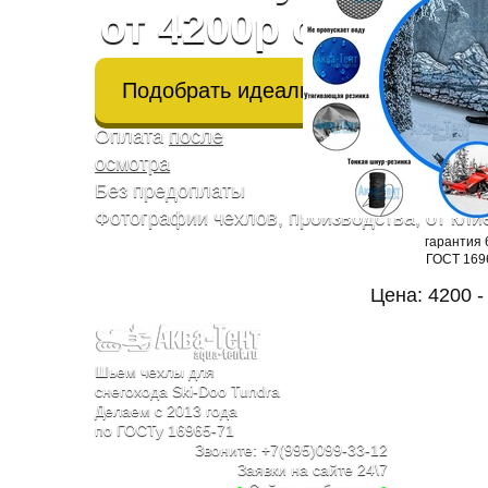
от 4200р с оплато
Подобрать идеальный чехол
Оплата
после
осмотра
Без предоплаты
Фотографии чехлов, производства, от кли
гарантия 
ГОСТ 169
Цена: 4200 -
Шьем чехлы для
снегохода Ski-Doo Tundra
Делаем с 2013 года
по ГОСТу 16965-71
Звоните:
+7(995)099-33-12
Заявки на сайте 24\7