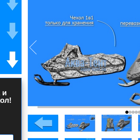
 и
ол!