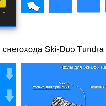
ие
и
х.
 снегохода Ski-Doo Tundra