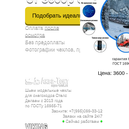
Подобрать идеальный чехол
Оплата
после
осмотра
Без предоплаты
Фотографии чехлов, производства, от кли
гарантия 
ГОСТ 169
Цена: 3600 -
Шьем модельные чехлы
для снегоходов Стелс
Делаем с 2013 года
по ГОСТу 16965-71
Звоните:
+7(995)099-33-12
Заявки на сайте 24\7
●
Сейчас работаем
●