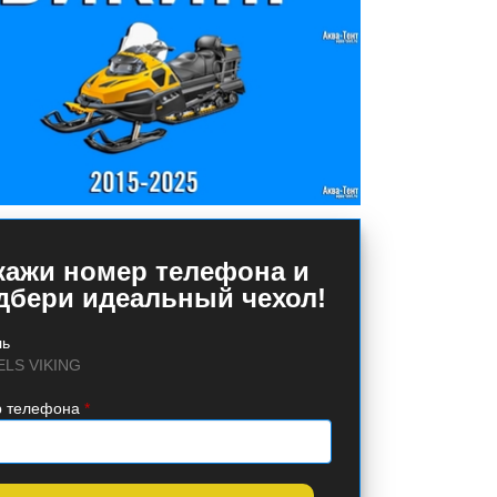
кажи номер телефона и
дбери идеальный чехол!
ль
ELS VIKING
 телефона
*