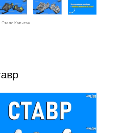
а Стелс Капитан
тавр