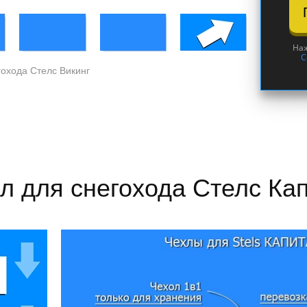
Наж
С
гохода Стелс Викинг
л для снегохода Стелс Ка