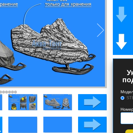
У
по
Моде
ST
Номер