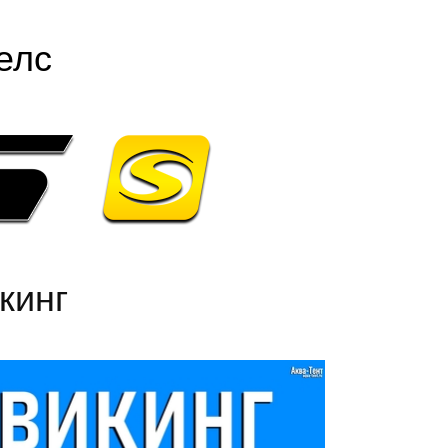
елс
кинг