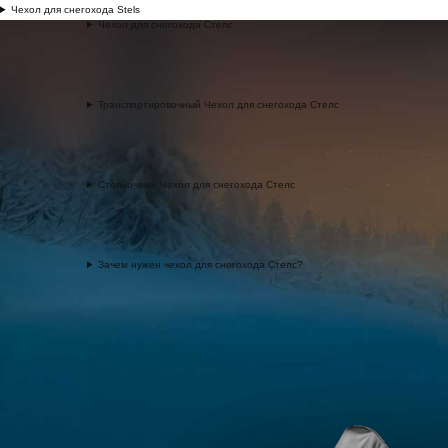
Чехол для снегохода Stels
Чехол для снегохода Стелс
Транспортировочный Чехол для снегохода Стелс
Стояночный Чехол для снегохода Стелс
Зачем нужен чехол для снегохода Стелс?