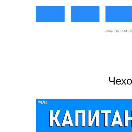
чехол для сне
Чехо