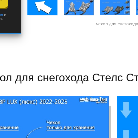
ие
и
х.
чехол для снегоход
ол для снегохода Стелс С