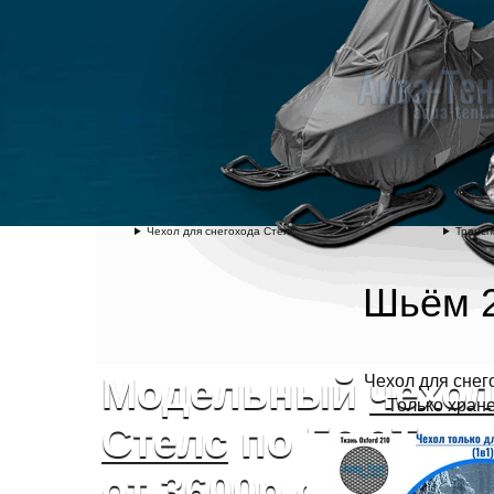
Чехол для снегохода Стелс
Трансп
Шьём 2
Модельный
чехол
Чехол для снег
Только хране
Стелс
по ГОСТу че
от 3600р с оплато