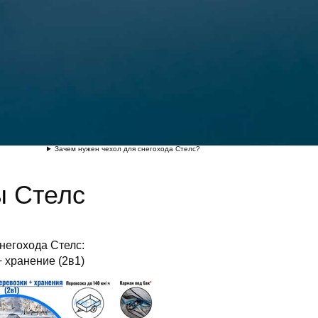
Зачем нужен чехол для снегохода Стелс?
ды
Стелс
негохода Стелс:
 хранение (2в1)