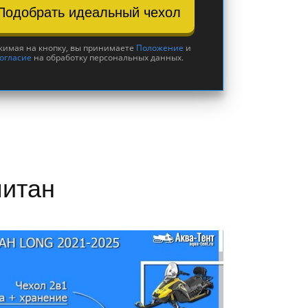
Подобрать идеальный чехол
имая на кнопку, вы принимаете
Положение
и
огласие
на обработку персональных данных.
питан