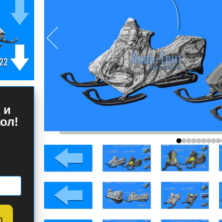
 и
ол!
л