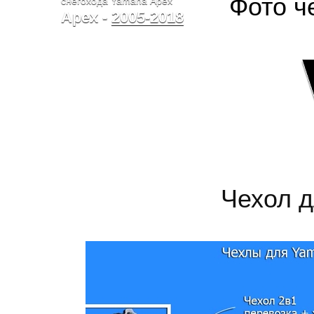
Фото ч
снегохода Yamaha Apex
Apex -
2005-2018
Чехол д