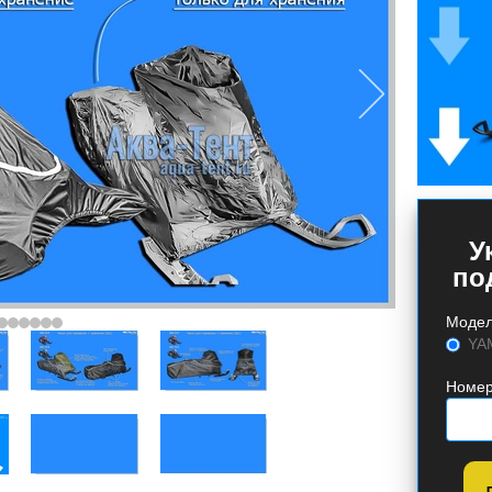
У
по
Моде
YA
Номер