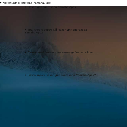
Чехол для снегохода Yamaha Apex
Чехол для снегохода Yamaha Apex
Транспортировочный Чехол для снегохода
Yamaha Apex
Стояночный Чехол для снегохода Yamaha Apex
Зачем нужен чехол для снегохода Yamaha Apex?