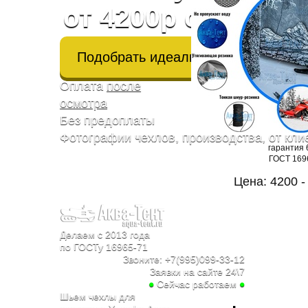
от 4200р с оплато
Подобрать идеальный чехол
Оплата
после
осмотра
Без предоплаты
Фотографии чехлов, производства, от кли
гарантия 
ГОСТ 169
Цена: 4200 -
Делаем с 2013 года
по ГОСТу 16965-71
Звоните:
+7(995)099-33-12
Заявки на сайте 24\7
●
Сейчас работаем
●
Шьем чехлы для