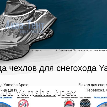
ортировочный Чехол для снегохода
Стояночный Чехол для снегохода Yamah
Apex
а чехлов для снегохода
Y
да Yamaha Apex:
Чехол для снег
ода Yamaha Apex
ние (1в1)
Перевозка +
14 дней