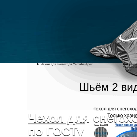
Чехол для снегохода Yamaha Apex
Трансп
Yamaha 
Шьём 2 вид
Чехол для снегохо
Чехол для снегох
Только хране
по ГОСТу через 7-