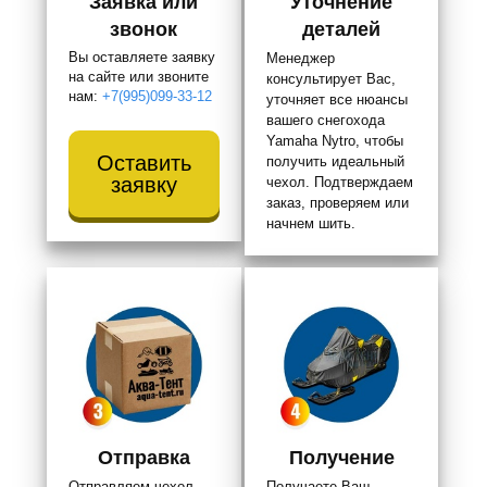
Заявка или
Уточнение
звонок
деталей
Вы оставляете заявку
Менеджер
на сайте или звоните
консультирует Вас,
нам:
+7(995)099-33-12
уточняет все нюансы
вашего снегохода
Yamaha Nytro, чтобы
Оставить
получить идеальный
заявку
чехол. Подтверждаем
заказ, проверяем или
начнем шить.
Отправка
Получение
Отправляем чехол
Получаете Ваш