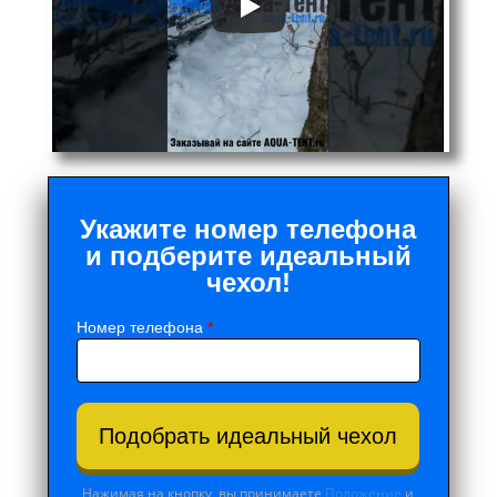
Укажите номер телефона
и подберите идеальный
чехол!
Номер телефона
*
Подобрать идеальный чехол
Нажимая на кнопку, вы принимаете
Положение
и