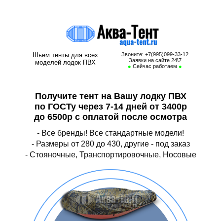
Тент на лодку ПВХ, тент для лодки ПВХ, носовой тент на лодку пвх,
транспортировочный тент для лодки пвх, стояночный тент на лодку пвх
Шьем тенты для всех
Звоните: +7(995)099-33-12
Заявки на сайте 24\7
моделей лодок ПВХ
●
Сейчас работаем
●
Получите тент на Вашу лодку ПВХ
по ГОСТу через 7-14 дней от 3400р
до 6500р с оплатой после осмотра
- Все бренды! Все стандартные модели!
- Размеры от 280 до 430, другие - под заказ
- Стояночные, Транспортировочные, Носовые