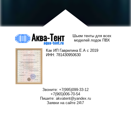
Шьем тенты для всех
моделей лодок ПВХ
Как ИП Гаврилина Е.А с 2019
ИНН: 781430950630
Звоните: +7(995)099-33-12
+7(965)006-70-54
Пишите: akvatent@yandex.ru
Заявки на сайте 24\7
Тент для лодки ПВХ
Носовой тент для лодки
ПВХ
Стояночный тент для
Транспортировочный тент
лодки ПВХ
для лодки ПВХ