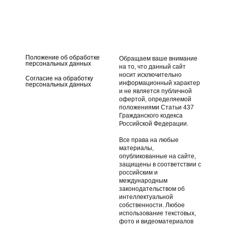
чехол для лодки ПВХ
Носовой чехол для лодки
ПВХ
Стояночный чехол для
Транспортировочный
лодки ПВХ
чехол для лодки ПВХ
Положение об обработке
Обращаем ваше внимание
персональных данных
на то, что данный сайт
носит исключительно
Согласие на обработку
информационный характер
персональных данных
и не является публичной
офертой, определяемой
положениями Статьи 437
Гражданского кодекса
Российской Федерации.
Все права на любые
материалы,
опубликованные на сайте,
защищены в соответствии с
российским и
международным
законодательством об
интеллектуальной
собственности. Любое
использование текстовых,
фото и видеоматериалов