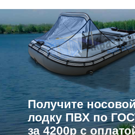
Носовой тент на лодку пвх
Получите носовой
лодку ПВХ по ГОС
за 4200р с оплато