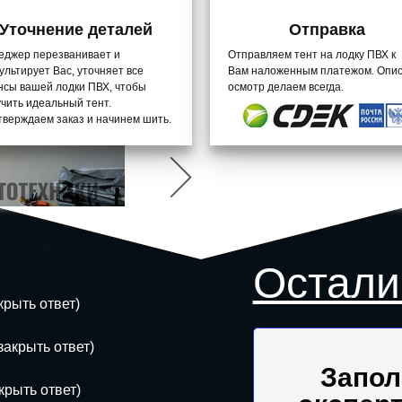
Уточнение деталей
Отправка
доустроены
Все сотрудники граждане РФ и 
еджер перезванивает и
Отправляем тент на лодку ПВХ к
ультирует Вас, уточняет все
Вам наложенным платежом. Опис
нсы вашей лодки ПВХ, чтобы
осмотр делаем всегда.
чить идеальный тент.
верждаем заказ и начинем шить.
Остали
крыть ответ)
закрыть ответ)
Запол
крыть ответ)