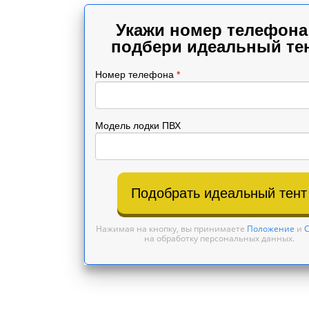
по ГОСТу 16965-71
Звоните: +7(995)099-33-12
Укажи номер телефона
Заявки на сайте 24\7
подбери идеальный тен
●
Сейчас работаем
●
Номер телефона
*
Модель лодки ПВХ
Подобрать идеальный тент
Нажимая на кнопку, вы принимаете
Положение
и
С
на обработку персональных данных.