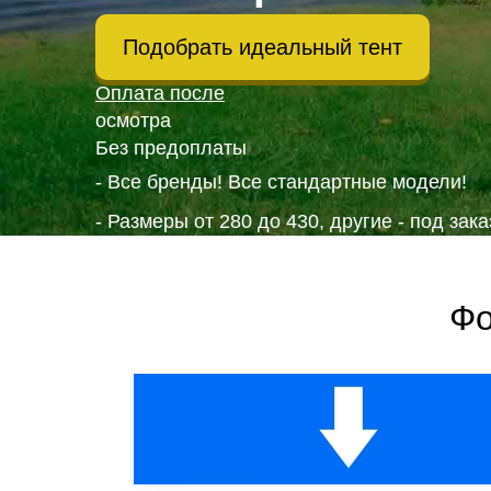
Подобрать идеальный тент
Оплата после
осмотра
Без предоплаты
- Все бренды! Все стандартные модели!
- Размеры от 280 до 430, другие - под зака
- Носовой за 4200р
Фотографии тентов, от клиентов, произво
Фо
Шьем носовые тенты
для всех лодок ПВХ
Шьём с 2013 года