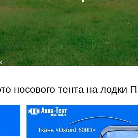
з
дства
то носового тента на лодки 