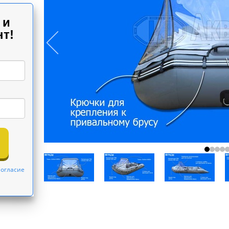
 и
т!
огласие