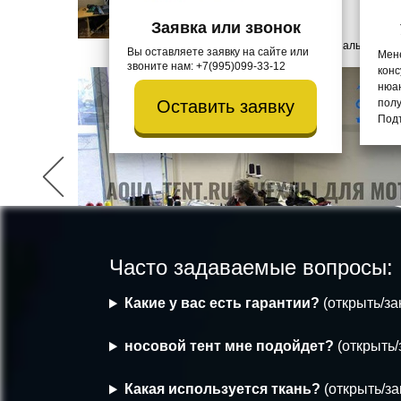
Заявка или звонок
Все сотрудники граждане РФ и официально тру
Вы оставляете заявку на сайте или
Мен
звоните нам: +7(995)099-33-12
конс
нюа
Оставить заявку
полу
Подт
Часто задаваемые вопросы:
Какие у вас есть гарантии?
(открыть/за
носовой тент мне подойдет?
(открыть/
Швейных цех
Цех разработки
Какая используется ткань?
(открыть/за
Отдел лекал