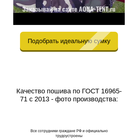
Подобрать идеальную сумку
Качество пошива по ГОСТ 16965-
71 с 2013 - фото производства:
Все со
Все сотрудники граждане РФ и официально
трудоустроены