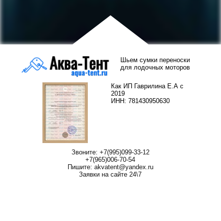
Шьем сумки переноски
для лодочных моторов
Как ИП Гаврилина Е.А с
2019
ИНН: 781430950630
Звоните: +7(995)099-33-12
+7(965)006-70-54
Пишите: akvatent@yandex.ru
Заявки на сайте 24\7
Сумка для лодочного
Сумка для мотора
мотора
Сумка для плм
Переноска для лодочного
мотора