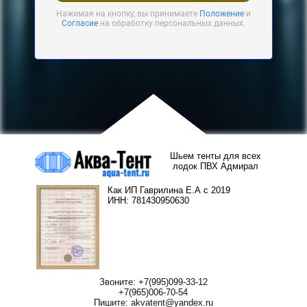
Нажимая на кнопку, вы принимаете
Положение
и
Согласие
на обработку персональных данных.
Шьем тенты для всех
лодок ПВХ Адмирал
Как ИП Гаврилина Е.А с 2019
ИНН: 781430950630
Звоните: +7(995)099-33-12
+7(965)006-70-54
Пишите: akvatent@yandex.ru