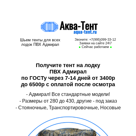
Тент на лодку ПВХ Адмирал, тент для лодки ПВХ Адмирал, носовой
тент на лодку ПВХ Адмирал, транспортировочный тент для лодки ПВХ
Адмирал, стояночный тент на лодку ПВХ Адмирал
Шьем тенты для всех
Звоните: +7(995)099-33-12
Заявки на сайте 24\7
лодок ПВХ Адмирал
●
Сейчас работаем
●
Получите тент на лодку
ПВХ Адмирал
по ГОСТу через 7-14 дней от 3400р
до 6500р с оплатой после осмотра
- Адмирал! Все стандартные модели!
- Размеры от 280 до 430, другие - под заказ
- Стояночные, Транспортировочные, Носовые