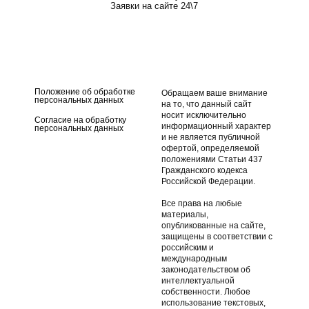
Заявки на сайте 24\7
Тент для лодки ПВХ
Носовой тент для лодки
Адмирал
ПВХ Адмирал
Стояночный тент для
Транспортировочный тент
лодки ПВХ Адмирал
для лодки ПВХ Адмирал
Положение об обработке
Обращаем ваше внимание
персональных данных
на то, что данный сайт
носит исключительно
Согласие на обработку
информационный характер
персональных данных
и не является публичной
офертой, определяемой
положениями Статьи 437
Гражданского кодекса
Российской Федерации.
Все права на любые
материалы,
опубликованные на сайте,
защищены в соответствии с
российским и
международным
законодательством об
интеллектуальной
собственности. Любое
использование текстовых,