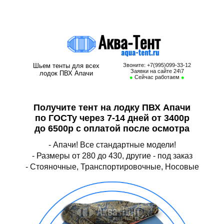
Тент на лодку ПВХ Апачи, тент для лодки ПВХ Апачи, носовой тент на
лодку ПВХ Апачи, транспортировочный тент для лодки ПВХ Апачи,
стояночный тент на лодку ПВХ Апачи
Шьем тенты для всех
Звоните: +7(995)099-33-12
Заявки на сайте 24\7
лодок ПВХ Апачи
●
Сейчас работаем
●
Получите тент на лодку ПВХ Апачи
по ГОСТу через 7-14 дней от 3400р
до 6500р с оплатой после осмотра
- Апачи! Все стандартные модели!
- Размеры от 280 до 430, другие - под заказ
- Стояночные, Транспортировочные, Носовые