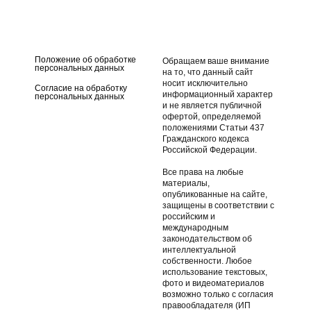
Апачи
ПВХ Апачи
Стояночный тент для
Транспортировочный тент
лодки ПВХ Апачи
для лодки ПВХ Апачи
Положение об обработке
Обращаем ваше внимание
персональных данных
на то, что данный сайт
носит исключительно
Согласие на обработку
информационный характер
персональных данных
и не является публичной
офертой, определяемой
положениями Статьи 437
Гражданского кодекса
Российской Федерации.
Все права на любые
материалы,
опубликованные на сайте,
защищены в соответствии с
российским и
международным
законодательством об
интеллектуальной
собственности. Любое
использование текстовых,
фото и видеоматериалов
возможно только с согласия
правообладателя (ИП