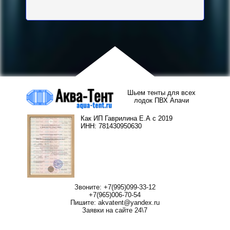
Шьем тенты для всех
лодок ПВХ Апачи
Как ИП Гаврилина Е.А с 2019
ИНН: 781430950630
Звоните: +7(995)099-33-12
+7(965)006-70-54
Пишите: akvatent@yandex.ru
Заявки на сайте 24\7
Тент для лодки ПВХ
Носовой тент для лодки