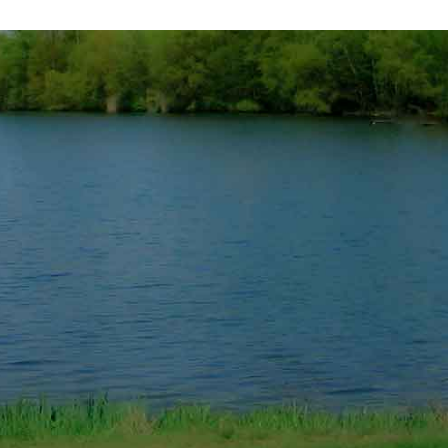
стояночный тент на лодку ПВХ Кайман