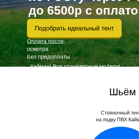
до 6500р с оплат
Подобрать идеальный тент
Оплата после
осмотра
Без предоплаты
- Кайман! Все стандартные модели!
- Размеры от 280 до 430, другие - под зака
- Стояночный, Носовой, Транспортировоч
Шьём 
Фотографии тентов, от клиентов, произво
Стояночный тен
на лодку ПВХ Кай