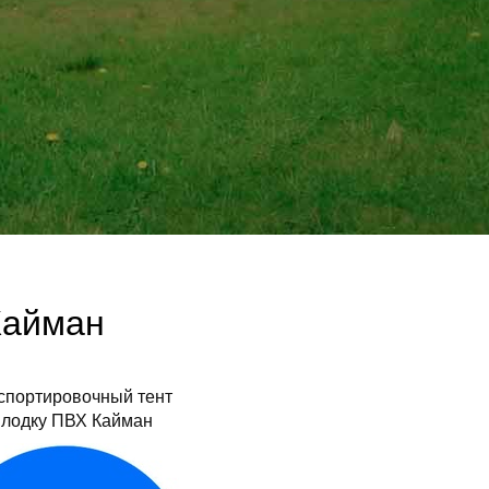
Кайман
спортировочный тент
 лодку ПВХ
Кайман