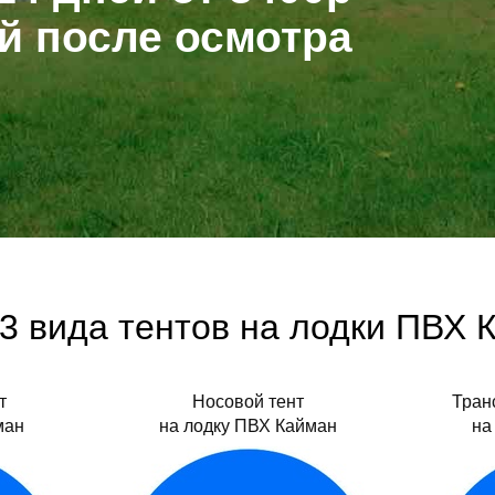
ой после осмотра
з
ный
3 вида тентов на лодки ПВХ 
дства
т
Носовой тент
Тран
ман
на лодку ПВХ Кайман
на