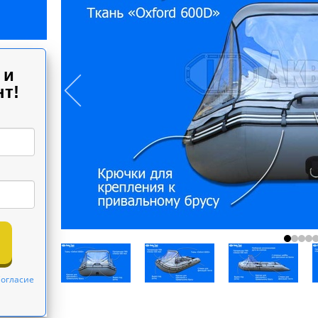
 и
т!
огласие