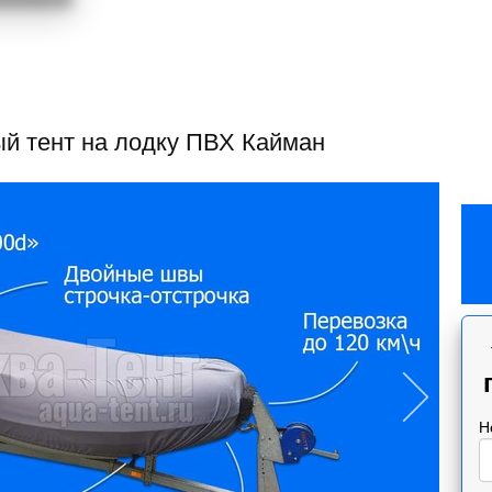
й тент на лодку ПВХ Кайман
Н