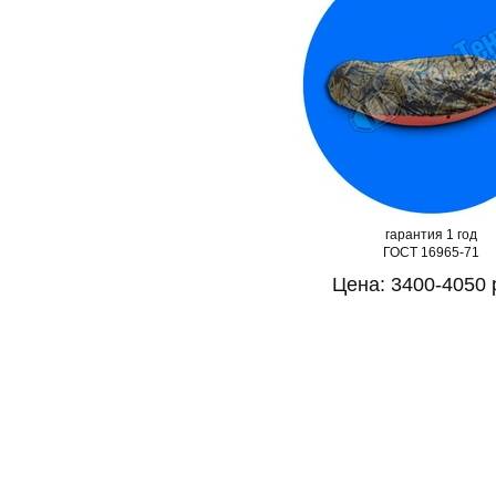
Шьем тенты для всех
лодок ПВХ Кайман
Шьём с 2013 года
по ГОСТу 16965-71
Звоните: +7(995)099-33-12
Заявки на сайте 24\7
●
Сейчас работаем
●
гарантия 1 год
ГОСТ 16965-71
Цена: 3400-4050 