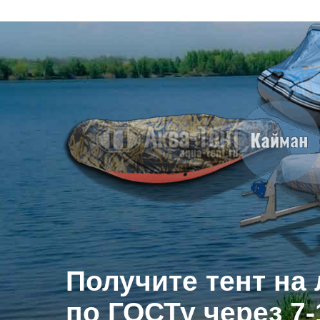
Тент на лодку ПВХ Кайман, тент для лодки ПВХ Кайман, носовой тент 
Получите тент на
по ГОСТу через 7-