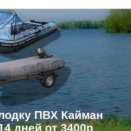
на лодку ПВХ Кайман, транспортировочный тент для лодки ПВХ Кайман, 
 лодку ПВХ Кайман
14 дней от 3400р