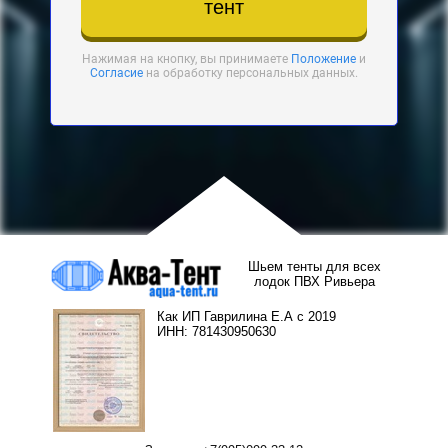
тент
Нажимая на кнопку, вы принимаете
Положение
и
Согласие
на обработку персональных данных.
Шьем тенты для всех
лодок ПВХ Ривьера
Как ИП Гаврилина Е.А с 2019
ИНН: 781430950630