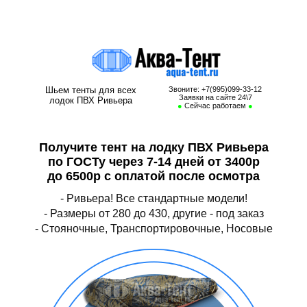
Тент на лодку ПВХ Ривьера, тент для лодки ПВХ Ривьера, носовой тент
на лодку пвх Ривьера, транспортировочный тент для лодки пвх
Ривьера, стояночный тент на лодку пвх Ривьера
Шьем тенты для всех
Звоните: +7(995)099-33-12
Заявки на сайте 24\7
лодок ПВХ Ривьера
●
Сейчас работаем
●
Получите тент на лодку ПВХ Ривьера
по ГОСТу через 7-14 дней от 3400р
до 6500р с оплатой после осмотра
- Ривьера! Все стандартные модели!
- Размеры от 280 до 430, другие - под заказ
- Стояночные, Транспортировочные, Носовые