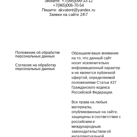
Звоните: +7(995)099-33-12
+7(965)006-70-54
Пишите: akvatent@yandex.ru
Заявки на сайте 24\7
Тент для лодки ПВХ
Носовой тент для лодки
Ривьера
ПВХ Ривьера
Стояночный тент для
Транспортировочный тент
лодки ПВХ Ривьера
для лодки ПВХ Ривьера
Положение об обработке
Обращаем ваше внимание
персональных данных
на то, что данный сайт
носит исключительно
Согласие на обработку
информационный характер
персональных данных
и не является публичной
офертой, определяемой
положениями Статьи 437
Гражданского кодекса
Российской Федерации.
Все права на любые
материалы,
опубликованные на сайте,
защищены в соответствии с
российским и
международным
законодательством об
интеллектуальной