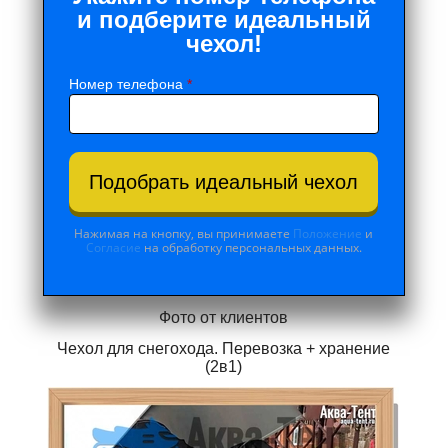
и подберите идеальный
чехол!
Номер телефона
*
Подобрать идеальный чехол
Нажимая на кнопку, вы принимаете
Положение
и
Согласие
на обработку персональных данных.
Фото от клиентов
Чехол для снегохода. Перевозка + хранение
(2в1)